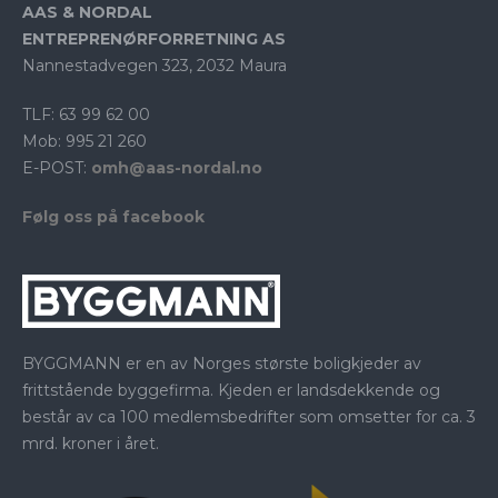
AAS & NORDAL
ENTREPRENØRFORRETNING AS
Nannestadvegen 323, 2032 Maura
TLF: 63 99 62 00
Mob: 995 21 260
E-POST:
omh@aas-nordal.no
Følg oss på facebook
BYGGMANN er en av Norges største boligkjeder av
frittstående byggefirma. Kjeden er landsdekkende og
består av ca 100 medlemsbedrifter som omsetter for ca. 3
mrd. kroner i året.