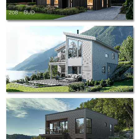
208 – BUD
209 – GISKE