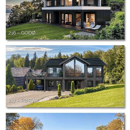
216 – GODØ
217 – RØRVIK