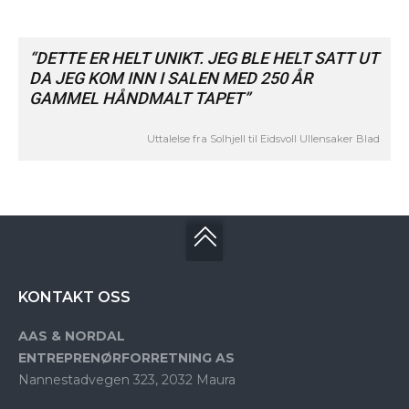
“DETTE ER HELT UNIKT. JEG BLE HELT SATT UT
DA JEG KOM INN I SALEN MED 250 ÅR
GAMMEL HÅNDMALT TAPET”
Uttalelse fra Solhjell til Eidsvoll Ullensaker Blad
KONTAKT OSS
AAS & NORDAL
ENTREPRENØRFORRETNING AS
Nannestadvegen 323, 2032 Maura