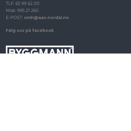
TLF: 63 99 62 00
Mob: 995 21 260
E-POST:
omh@aas-nordal.no
Følg oss på facebook
BYGGMANN er en av Norges største boligkjeder av
frittstående byggefirma. Kjeden er landsdekkende og
består av ca 100 medlemsbedrifter som omsetter for ca. 3
mrd. kroner i året.