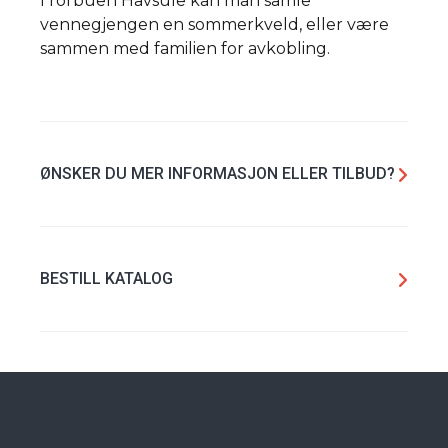
I rorbuen Havsule kan man samle
vennegjengen en sommerkveld, eller være
sammen med familien for avkobling.
ØNSKER DU MER INFORMASJON ELLER TILBUD?
BESTILL KATALOG
Jeg godtar at Byggmann lagrer oppgitte opplysninger, og at