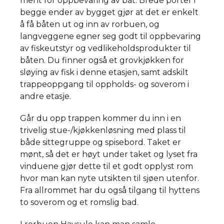
ment for oppbevaring av båt. Brede porter i
begge ender av bygget gjør at det er enkelt
å få båten ut og inn av rorbuen, og
langveggene egner seg godt til oppbevaring
av fiskeutstyr og vedlikeholdsprodukter til
båten. Du finner også et grovkjøkken for
sløying av fisk i denne etasjen, samt adskilt
trappeoppgang til oppholds- og soverom i
andre etasje.
Går du opp trappen kommer du inn i en
trivelig stue-/kjøkkenløsning med plass til
både sittegruppe og spisebord. Taket er
mønt, så det er høyt under taket og lyset fra
vinduene gjør dette til et godt opplyst rom
hvor man kan nyte utsikten til sjøen utenfor.
Fra allrommet har du også tilgang til hyttens
to soverom og et romslig bad.