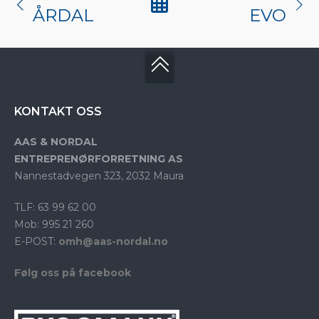
ÅRDAL
EVO
KONTAKT OSS
AAS & NORDAL
ENTREPRENØRFORRETNING AS
Nannestadvegen 323, 2032 Maura
TLF: 63 99 62 00
Mob: 995 21 260
E-POST:
omh@aas-nordal.no
Følg oss på facebook