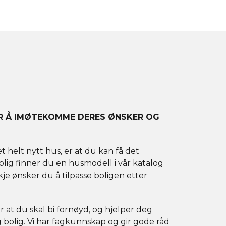
OR Å IMØTEKOMME DERES ØNSKER OG
helt nytt hus, er at du kan få det
rolig finner du en husmodell i vår katalog
e ønsker du å tilpasse boligen etter
for at du skal bi fornøyd, og hjelper deg
dig bolig. Vi har fagkunnskap og gir gode råd