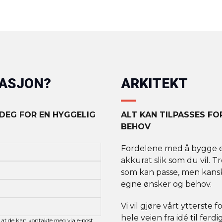
MASJON?
ARKITEKT
 DEG FOR EN HYGGELIG
ALT KAN TILPASSES F
BEHOV
Fordelene med å bygge et 
akkurat slik som du vil. T
som kan passe, men kanskj
egne ønsker og behov.
Vi vil gjøre vårt ytterste 
hele veien fra idé til fer
 at de kan kontakte meg via e-post