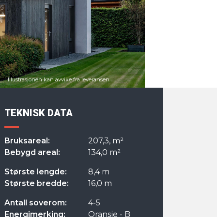
TEKNISK DATA
Bruksareal:
207,3, m²
Bebygd areal:
134,0 m²
Største lengde:
8,4 m
Største bredde:
16,0 m
Antall soverom:
4-5
Energimerking:
Oransje - B