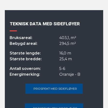
TEKNISK DATA MED SIDEFLØYER
Bruksareal:
403,1, m²
Bebygd areal:
294,5 m²
Største lengde:
16,0 m
Største bredde:
25,4 m
Antall soverom:
5-6
Energimerking:
Oransje - B
PROSPEKT MED SIDEFLØYER