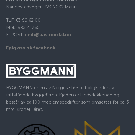
Nannestadvegen 323, 2032 Maura
TLF: 63 99 62 00
Mob: 995 21 260
E-POST:
omh@aas-nordal.no
Følg oss på facebook
BYGGMANN er en av Norges største boligkjeder av
frittstående byggefirma. Kjeden er landsdekkende og
består av ca 100 medlemsbedrifter som omsetter for ca. 3
mrd. kroner i året.