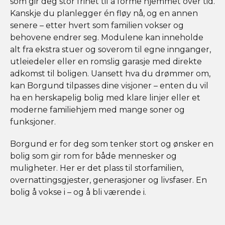
som gir deg stor frihet til å forme hjemmet over tid.
Kanskje du planlegger én fløy nå, og en annen
senere – etter hvert som familien vokser og
behovene endrer seg. Modulene kan inneholde
alt fra ekstra stuer og soverom til egne innganger,
utleiedeler eller en romslig garasje med direkte
adkomst til boligen. Uansett hva du drømmer om,
kan Borgund tilpasses dine visjoner – enten du vil
ha en herskapelig bolig med klare linjer eller et
moderne familiehjem med mange soner og
funksjoner.
Borgund er for deg som tenker stort og ønsker en
bolig som gir rom for både mennesker og
muligheter. Her er det plass til storfamilien,
overnattingsgjester, generasjoner og livsfaser. En
bolig å vokse i – og å bli værende i.