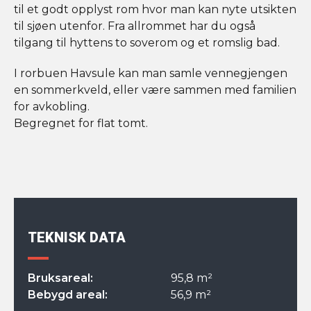
til et godt opplyst rom hvor man kan nyte utsikten
til sjøen utenfor. Fra allrommet har du også
tilgang til hyttens to soverom og et romslig bad.
I rorbuen Havsule kan man samle vennegjengen
en sommerkveld, eller være sammen med familien
for avkobling.
Begregnet for flat tomt.
TEKNISK DATA
Bruksareal:
95,8 m²
Bebygd areal:
56,9 m²