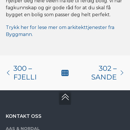
hjelper deg hele veien fra idé til ferdig bolig. Vi har
fagkunnskap og gir gode råd for at du skal få
bygget en bolig som passer deg helt perfekt.
Trykk her for lese mer om arkitekttjenester fra
Byggmann.
300 –
302 –
FJELLI
SANDE
KONTAKT OSS
AAS & NORDAL