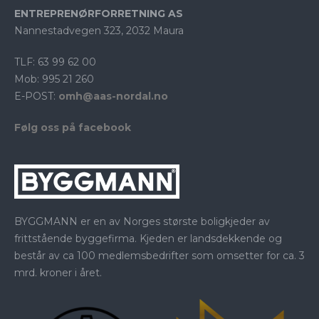
ENTREPRENØRFORRETNING AS
Nannestadvegen 323, 2032 Maura
TLF: 63 99 62 00
Mob: 995 21 260
E-POST:
omh@aas-nordal.no
Følg oss på facebook
BYGGMANN er en av Norges største boligkjeder av
frittstående byggefirma. Kjeden er landsdekkende og
består av ca 100 medlemsbedrifter som omsetter for ca. 3
mrd. kroner i året.