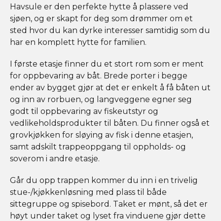
Havsule er den perfekte hytte å plassere ved
sjøen, og er skapt for deg som drømmer om et
sted hvor du kan dyrke interesser samtidig som du
har en komplett hytte for familien.
I første etasje finner du et stort rom som er ment
for oppbevaring av båt. Brede porter i begge
ender av bygget gjør at det er enkelt å få båten ut
og inn av rorbuen, og langveggene egner seg
godt til oppbevaring av fiskeutstyr og
vedlikeholdsprodukter til båten. Du finner også et
grovkjøkken for sløying av fisk i denne etasjen,
samt adskilt trappeoppgang til oppholds- og
soverom i andre etasje.
Går du opp trappen kommer du inn i en trivelig
stue-/kjøkkenløsning med plass til både
sittegruppe og spisebord. Taket er mønt, så det er
høyt under taket og lyset fra vinduene gjør dette