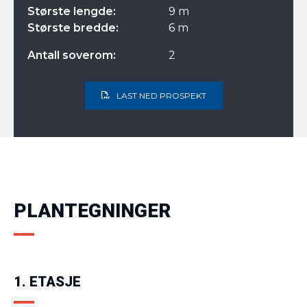
Største lengde:
9 m
Største bredde:
6 m
Antall soverom:
2
LAST NED PROSPEKT
PLANTEGNINGER
1. ETASJE