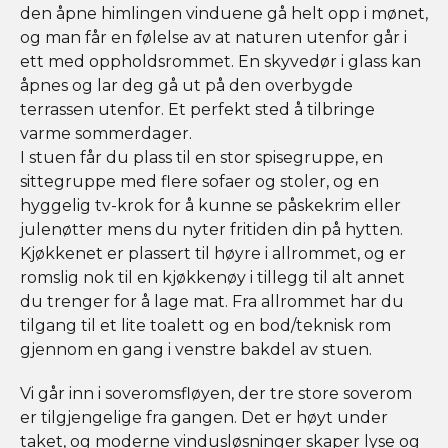
den åpne himlingen vinduene gå helt opp i mønet,
og man får en følelse av at naturen utenfor går i
ett med oppholdsrommet. En skyvedør i glass kan
åpnes og lar deg gå ut på den overbygde
terrassen utenfor. Et perfekt sted å tilbringe
varme sommerdager.
I stuen får du plass til en stor spisegruppe, en
sittegruppe med flere sofaer og stoler, og en
hyggelig tv-krok for å kunne se påskekrim eller
julenøtter mens du nyter fritiden din på hytten.
Kjøkkenet er plassert til høyre i allrommet, og er
romslig nok til en kjøkkenøy i tillegg til alt annet
du trenger for å lage mat. Fra allrommet har du
tilgang til et lite toalett og en bod/teknisk rom
gjennom en gang i venstre bakdel av stuen.
Vi går inn i soveromsfløyen, der tre store soverom
er tilgjengelige fra gangen. Det er høyt under
taket, og moderne vindusløsninger skaper lyse og