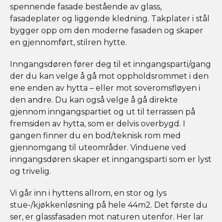
spennende fasade bestående av glass,
fasadeplater og liggende kledning. Takplater i stål
bygger opp om den moderne fasaden og skaper
en gjennomført, stilren hytte.
Inngangsdøren fører deg til et inngangsparti/gang
der du kan velge å gå mot oppholdsrommet i den
ene enden av hytta – eller mot soveromsfløyen i
den andre. Du kan også velge å gå direkte
gjennom inngangspartiet og ut til terrassen på
fremsiden av hytta, som er delvis overbygd. I
gangen finner du en bod/teknisk rom med
gjennomgang til uteområder. Vinduene ved
inngangsdøren skaper et inngangsparti som er lyst
og trivelig.
Vi går inn i hyttens allrom, en stor og lys
stue-/kjøkkenløsning på hele 44m2. Det første du
ser, er glassfasaden mot naturen utenfor. Her lar