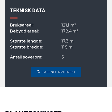
TEKNISK DATA
Bruksareal:
121,1 m²
Bebygd areal:
178,4 m²
Største lengde:
17,3 m
Største bredde:
11,5 m
Antall soverom:
3
LAST NED PROSPEKT