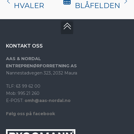
HVALER
BLÅFELDEN
KONTAKT OSS
AAS & NORDAL
ENTREPRENØRFORRETNING AS
Nannestadvegen 323, 2032 Maura
TLF: 63 99 62 00
Mob: 995 21 260
E-POST:
omh@aas-nordal.no
Følg oss på facebook