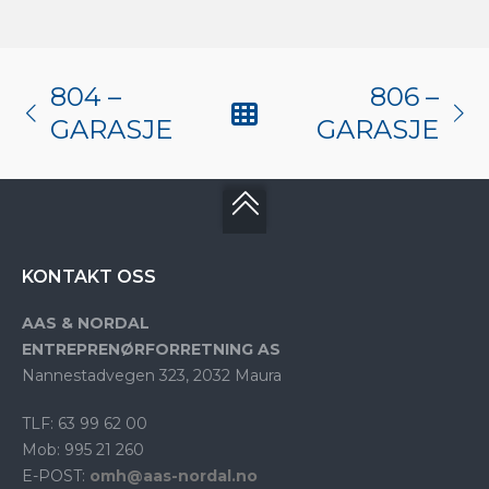
804 –
806 –
GARASJE
GARASJE
KONTAKT OSS
AAS & NORDAL
ENTREPRENØRFORRETNING AS
Nannestadvegen 323, 2032 Maura
TLF: 63 99 62 00
Mob: 995 21 260
E-POST:
omh@aas-nordal.no