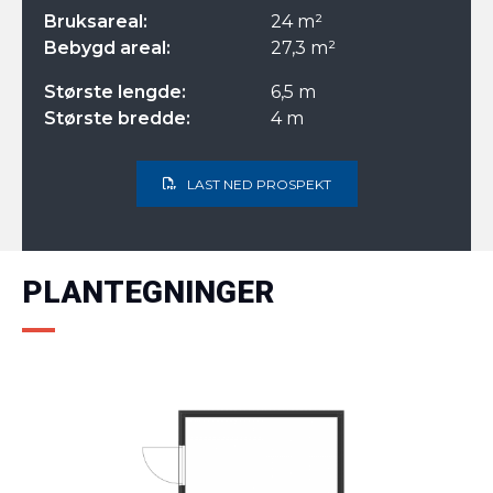
Bruksareal:
24 m²
Bebygd areal:
27,3 m²
Største lengde:
6,5 m
Største bredde:
4 m
LAST NED PROSPEKT
PLANTEGNINGER