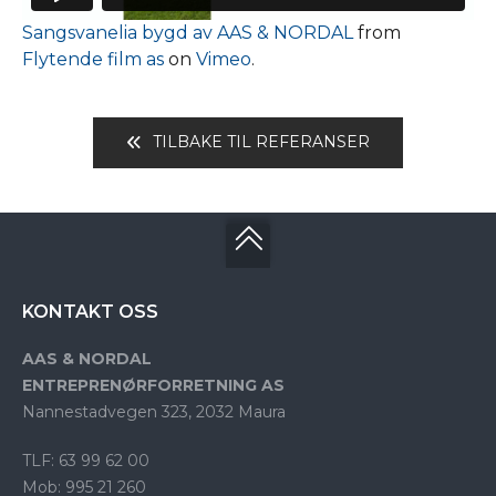
Sangsvanelia bygd av AAS & NORDAL
from
Flytende film as
on
Vimeo
.
TILBAKE TIL REFERANSER
KONTAKT OSS
AAS & NORDAL
ENTREPRENØRFORRETNING AS
Nannestadvegen 323, 2032 Maura
TLF: 63 99 62 00
Mob: 995 21 260